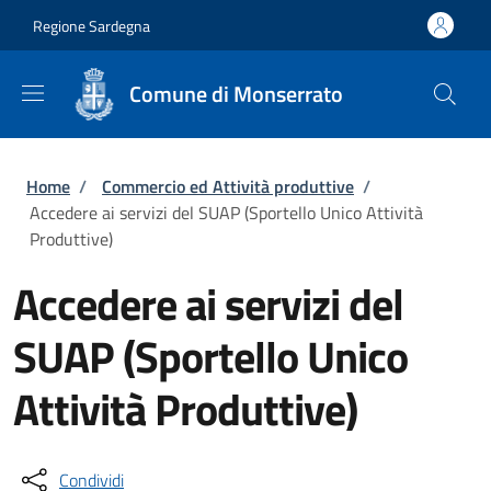
Salta al contenuto principale
Skip to footer content
Regione Sardegna
Comune di Monserrato
Briciole di pane
Home
/
Commercio ed Attività produttive
/
Accedere ai servizi del SUAP (Sportello Unico Attività
Produttive)
Accedere ai servizi del
SUAP (Sportello Unico
Attività Produttive)
Condividi