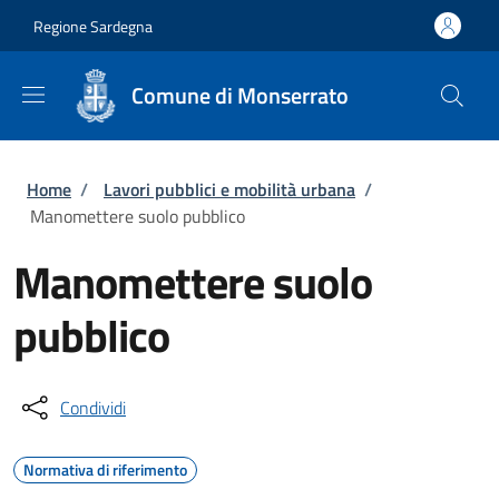
Salta al contenuto principale
Skip to footer content
Regione Sardegna
Comune di Monserrato
Briciole di pane
Home
/
Lavori pubblici e mobilità urbana
/
Manomettere suolo pubblico
Manomettere suolo
pubblico
Condividi
Normativa di riferimento