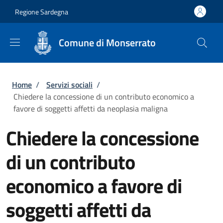
Salta al contenuto principale
Skip to footer content
Regione Sardegna
Comune di Monserrato
Briciole di pane
Home
/
Servizi sociali
/
Chiedere la concessione di un contributo economico a
favore di soggetti affetti da neoplasia maligna
Chiedere la concessione
di un contributo
economico a favore di
soggetti affetti da