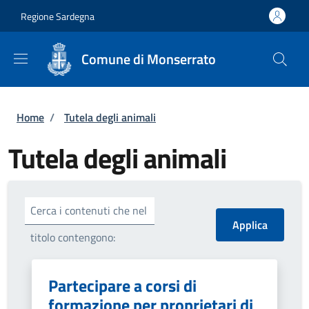
Salta al contenuto principale
Skip to footer content
Regione Sardegna
Comune di Monserrato
Briciole di pane
Home
/
Tutela degli animali
Tutela degli animali
Cerca i contenuti che nel
titolo contengono:
Partecipare a corsi di
formazione per proprietari di