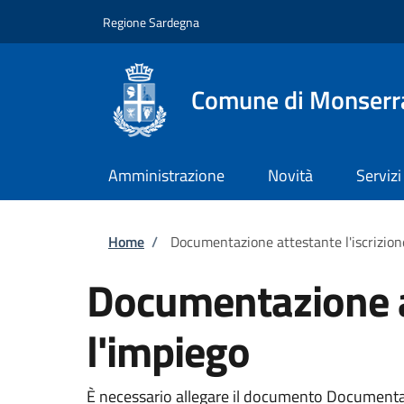
Salta al contenuto principale
Skip to footer content
Regione Sardegna
Comune di Monserr
Amministrazione
Novità
Servizi
Briciole di pane
Home
/
Documentazione attestante l'iscrizione
Documentazione at
l'impiego
È necessario allegare il documento Documentazio