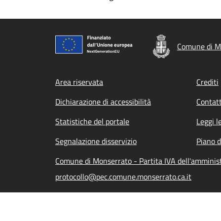
Comune di M
Footer menu
Area riservata
Crediti
Dichiarazione di accessibilità
Contatt
Statistiche del portale
Leggi l
Segnalazione disservizio
Piano d
Comune di Monserrato - Partita IVA dell'ammini
protocollo@pec.comune.monserrato.ca.it