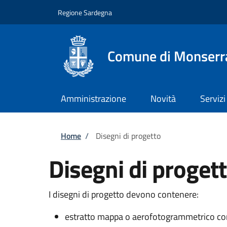
Salta al contenuto principale
Skip to footer content
Regione Sardegna
Comune di Monserr
Amministrazione
Novità
Servizi
Briciole di pane
Home
/
Disegni di progetto
Disegni di proget
I disegni di progetto devono contenere:
estratto mappa o aerofotogrammetrico con e