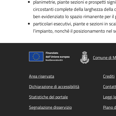
planimetrie, piante sezioni e prospetti sign
circostanti complete della larghezza della ca
ben evidenziato lo spazio rimanente per il 
particolari esecutivi, piante e sezioni in sc
l’impianto, nonché il posizionamento nel s
Comune di M
Footer menu
Area riservata
Crediti
Dichiarazione di accessibilità
Contatt
Statistiche del portale
Leggi l
Segnalazione disservizio
Piano d