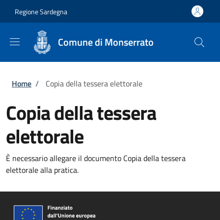
Salta al contenuto principale
Skip to footer content
Regione Sardegna
Comune di Monserrato
Briciole di pane
Home
/
Copia della tessera elettorale
Copia della tessera
elettorale
È necessario allegare il documento Copia della tessera
elettorale alla pratica.