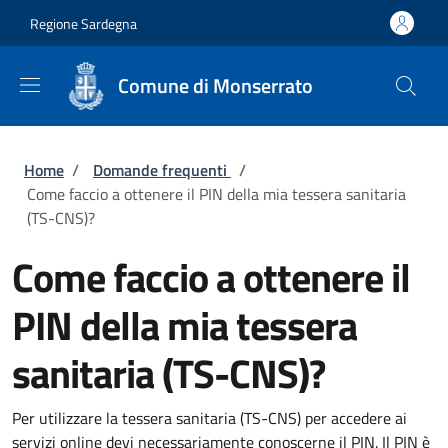
Salta al contenuto principale
Skip to footer content
Regione Sardegna
Comune di Monserrato
Briciole di pane
Home
/
Domande frequenti
/
Come faccio a ottenere il PIN della mia tessera sanitaria
(TS-CNS)?
Come faccio a ottenere il
PIN della mia tessera
sanitaria (TS-CNS)?
Per utilizzare la tessera sanitaria (TS-CNS) per accedere ai
servizi online devi necessariamente conoscerne il PIN. Il PIN è