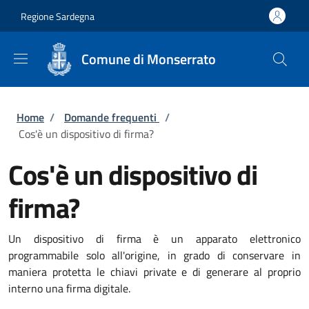
Salta al contenuto principale
Skip to footer content
Regione Sardegna
Comune di Monserrato
Briciole di pane
Home
/
Domande frequenti
/
Cos'è un dispositivo di firma?
Cos'è un dispositivo di
firma?
Un dispositivo di firma è un apparato elettronico
programmabile solo all'origine, in grado di conservare in
maniera protetta le chiavi private e di generare al proprio
interno una firma digitale.