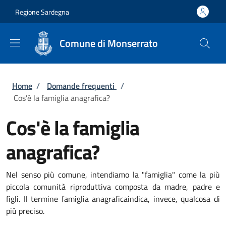
Salta al contenuto principale
Skip to footer content
Regione Sardegna
Comune di Monserrato
Briciole di pane
Home
/
Domande frequenti
/
Cos'è la famiglia anagrafica?
Cos'è la famiglia
anagrafica?
Nel senso più comune, intendiamo la "famiglia" come la più
piccola comunità riproduttiva composta da madre, padre e
figli. Il termine famiglia anagrafica
indica, invece, qualcosa di
più preciso.