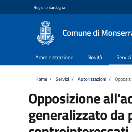
Salta al contenuto principale
Skip to footer content
Regione Sardegna
Comune di Monserr
Amministrazione
Novità
Servizi
Briciole di pane
Home
/
Servizi
/
Autorizzazioni
/
Opposizi
Opposizione all'a
generalizzato da p
controinteressati