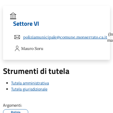
Settore VI
(In
poliziamunicipale@comune.monserrato.ca.it
mai
Mauro
Soru
Strumenti di tutela
Tutela amministrativa
Tutela giurisdizionale
Argomenti:
Polizia