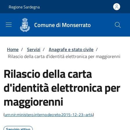
Salta al contenuto principale
Skip to footer content
Regione Sardegna
Comune di Monserrato
Briciole di pane
Home
/
Servizi
/
Anagrafe e stato civile
/
Rilascio della carta d'identità elettronica per maggiorenni
Rilascio della carta
d'identità elettronica per
maggiorenni
(
urn:nir:ministero.interno:decreto:2015-12-23~art4
)
Servizio attivo