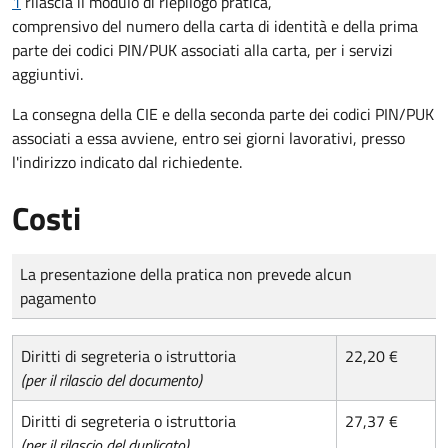
1
rilascia il modulo di riepilogo pratica,
comprensivo del numero della carta di identità e della prima
parte dei codici PIN/PUK associati alla carta, per i servizi
aggiuntivi.
La consegna della CIE e della seconda parte dei codici PIN/PUK
associati a essa avviene, entro sei giorni lavorativi, presso
l'indirizzo indicato dal richiedente.
Costi
Tipo di pagamento
Importo
La presentazione della pratica non prevede alcun
pagamento
Diritti di segreteria o istruttoria
22,20 €
(per il rilascio del documento)
Diritti di segreteria o istruttoria
27,37 €
(per il rilascio del duplicato)