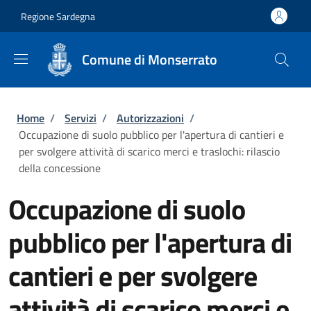
Salta al contenuto principale
Skip to footer content
Regione Sardegna
Comune di Monserrato
Briciole di pane
Home
/
Servizi
/
Autorizzazioni
/
Occupazione di suolo pubblico per l'apertura di cantieri e
per svolgere attività di scarico merci e traslochi: rilascio
della concessione
Occupazione di suolo
pubblico per l'apertura di
cantieri e per svolgere
attività di scarico merci e