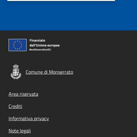
Comune di Monserrato
Footer menu
Area riservata
Crediti
Informativa privacy
Note legali