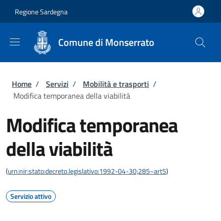
Salta al contenuto principale
Skip to footer content
Regione Sardegna
Comune di Monserrato
Briciole di pane
Home
/
Servizi
/
Mobilità e trasporti
/
Modifica temporanea della viabilità
Modifica temporanea
della viabilità
(
urn:nir:stato:decreto.legislativo:1992-04-30;285~art5
)
Servizio attivo