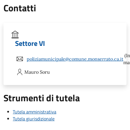
Contatti
Settore VI
(In
poliziamunicipale@comune.monserrato.ca.it
mai
Mauro
Soru
Strumenti di tutela
Tutela amministrativa
Tutela giurisdizionale