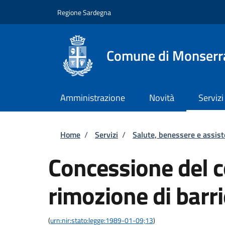
Salta al contenuto principale
Skip to footer content
Regione Sardegna
Comune di Monserr
Amministrazione
Novità
Servizi
Briciole di pane
Home
/
Servizi
/
Salute, benessere e assis
Concessione del c
rimozione di barri
(
urn:nir:stato:legge:1989-01-09;13
)