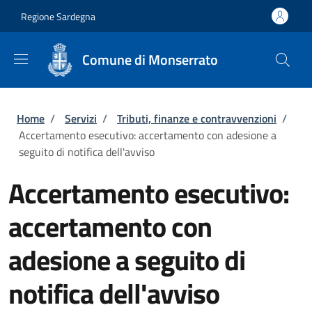
Salta al contenuto principale
Skip to footer content
Regione Sardegna
Comune di Monserrato
Briciole di pane
Home
/
Servizi
/
Tributi, finanze e contravvenzioni
/
Accertamento esecutivo: accertamento con adesione a
seguito di notifica dell'avviso
Accertamento esecutivo:
accertamento con
adesione a seguito di
notifica dell'avviso