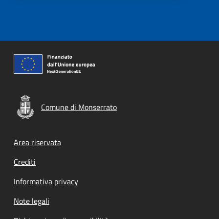
Comune di Monserrato
Footer menu
Area riservata
Crediti
Informativa privacy
Note legali