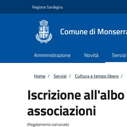
Salta al contenuto principale
Skip to footer content
Regione Sardegna
Comune di Monserr
Amministrazione
Novità
Servizi
Briciole di pane
Home
/
Servizi
/
Cultura e tempo libero
/
Iscrizione all'alb
associazioni
(Regolamento comunale)