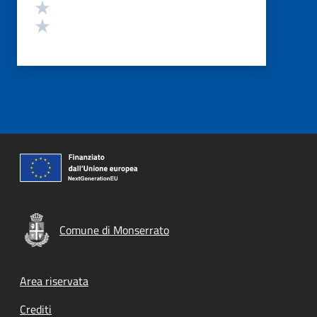
Valuta 2 stelle su 5
Valuta 1 stelle su 5
Comune di Monserrato
Footer menu
Area riservata
Crediti