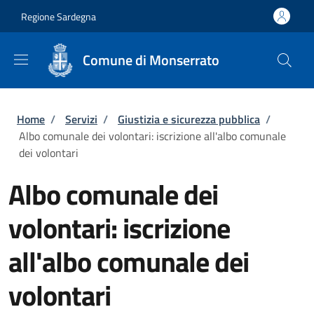
Salta al contenuto principale
Skip to footer content
Regione Sardegna
Comune di Monserrato
Briciole di pane
Home
/
Servizi
/
Giustizia e sicurezza pubblica
/
Albo comunale dei volontari: iscrizione all'albo comunale
dei volontari
Albo comunale dei
volontari: iscrizione
all'albo comunale dei
volontari