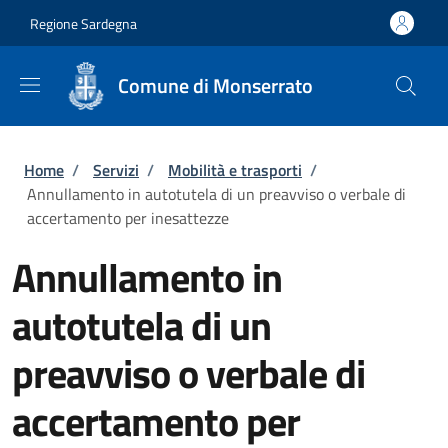
Salta al contenuto principale
Skip to footer content
Regione Sardegna
Comune di Monserrato
Briciole di pane
Home
/
Servizi
/
Mobilità e trasporti
/
Annullamento in autotutela di un preavviso o verbale di
accertamento per inesattezze
Annullamento in
autotutela di un
preavviso o verbale di
accertamento per