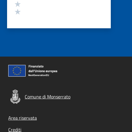
Valuta 2 stelle su 5
Valuta 1 stelle su 5
Comune di Monserrato
Footer menu
Area riservata
Crediti