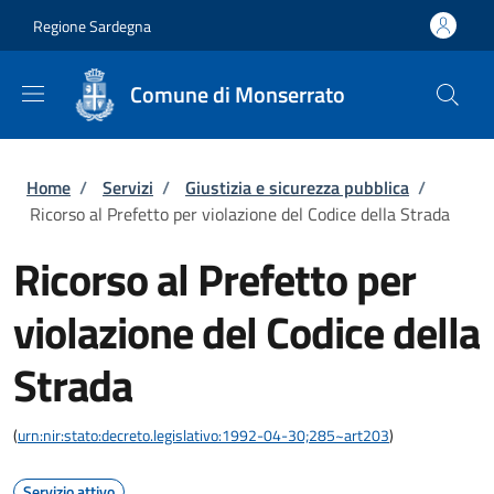
Salta al contenuto principale
Skip to footer content
Regione Sardegna
Comune di Monserrato
Briciole di pane
Home
/
Servizi
/
Giustizia e sicurezza pubblica
/
Ricorso al Prefetto per violazione del Codice della Strada
Ricorso al Prefetto per
violazione del Codice della
Strada
(
urn:nir:stato:decreto.legislativo:1992-04-30;285~art203
)
Servizio attivo