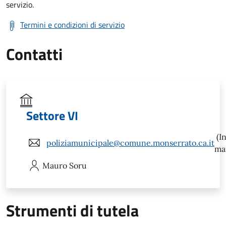
servizio.
Termini e condizioni di servizio
Contatti
Settore VI
(In
poliziamunicipale@comune.monserrato.ca.it
mai
Mauro
Soru
Strumenti di tutela