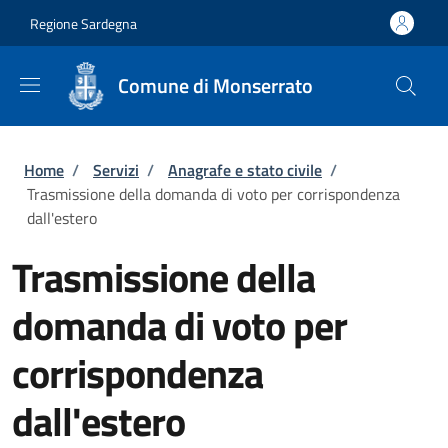
Salta al contenuto principale
Skip to footer content
Regione Sardegna
Comune di Monserrato
Briciole di pane
Home
/
Servizi
/
Anagrafe e stato civile
/
Trasmissione della domanda di voto per corrispondenza
dall'estero
Trasmissione della
domanda di voto per
corrispondenza
dall'estero