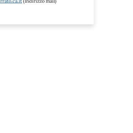
rato.ca.it
(Indirizzo mail)