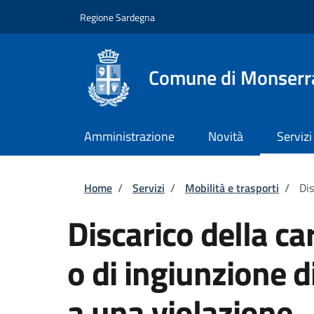
Salta al contenuto principale
Skip to footer content
Regione Sardegna
Comune di Monserr
Amministrazione
Novità
Servizi
Briciole di pane
Home
/
Servizi
/
Mobilità e trasporti
/
Dis
Discarico della c
o di ingiunzione 
a una violazione