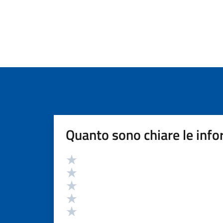
Quanto sono chiare le info
Valutazione
Valuta 5 stelle su 5
Valuta 4 stelle su 5
Valuta 3 stelle su 5
Valuta 2 stelle su 5
Valuta 1 stelle su 5