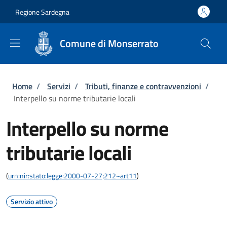
Salta al contenuto principale
Skip to footer content
Regione Sardegna
Comune di Monserrato
Briciole di pane
Home
/
Servizi
/
Tributi, finanze e contravvenzioni
/
Interpello su norme tributarie locali
Interpello su norme
tributarie locali
(
urn:nir:stato:legge:2000-07-27;212~art11
)
Servizio attivo