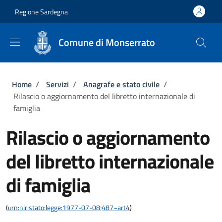
Salta al contenuto principale
Skip to footer content
Regione Sardegna
Comune di Monserrato
Briciole di pane
Home
/
Servizi
/
Anagrafe e stato civile
/
Rilascio o aggiornamento del libretto internazionale di
famiglia
Rilascio o aggiornamento
del libretto internazionale
di famiglia
(
urn:nir:stato:legge:1977-07-08;487~art4
)