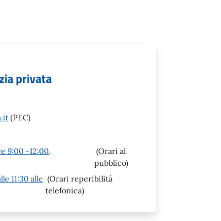
zia privata
.it
(PEC)
re 9:00 -12:00,
(Orari al
pubblico)
le 11:30 alle
(Orari reperibilità
telefonica)