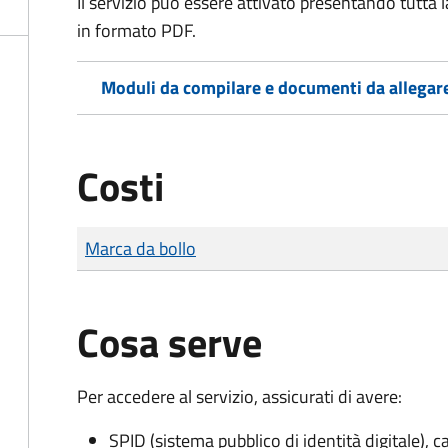
Il servizio può essere attivato presentando tutta
in formato PDF.
Moduli da compilare e documenti da allegar
Costi
Tipo di pagamento
Importo
Marca da bollo
Cosa serve
Per accedere al servizio, assicurati di avere:
SPID (sistema pubblico di identità digitale), ca