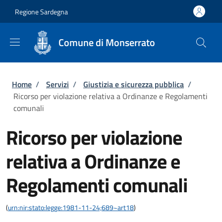
Salta al contenuto principale
Skip to footer content
Regione Sardegna
Comune di Monserrato
Briciole di pane
Home
/
Servizi
/
Giustizia e sicurezza pubblica
/
Ricorso per violazione relativa a Ordinanze e Regolamenti
comunali
Ricorso per violazione
relativa a Ordinanze e
Regolamenti comunali
(
urn:nir:stato:legge:1981-11-24;689~art18
)