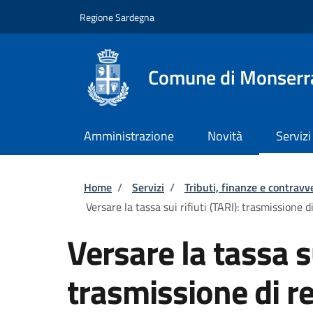
Salta al contenuto principale
Skip to footer content
Regione Sardegna
Comune di Monserr
Amministrazione
Novità
Servizi
Briciole di pane
Home
/
Servizi
/
Tributi, finanze e contravv
Versare la tassa sui rifiuti (TARI): trasmissione d
Versare la tassa su
trasmissione di re