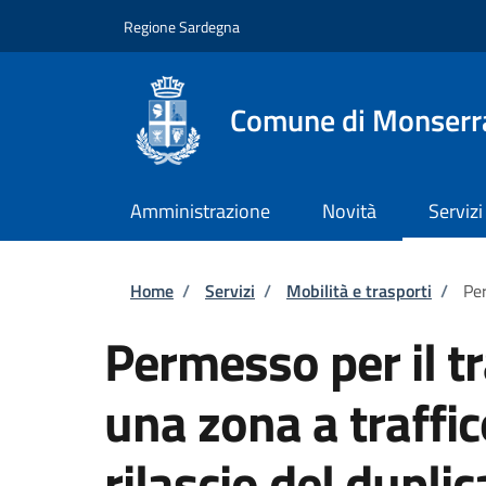
Salta al contenuto principale
Skip to footer content
Regione Sardegna
Comune di Monserr
Amministrazione
Novità
Servizi
Briciole di pane
Home
/
Servizi
/
Mobilità e trasporti
/
Per
Permesso per il tr
una zona a traffic
rilascio del dupli